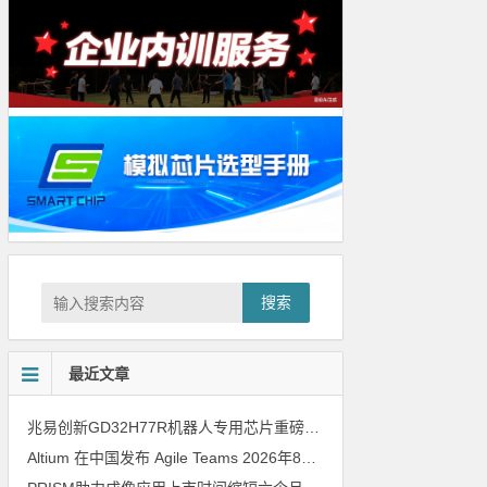
搜索
最近文章
兆易创新GD32H77R机器人专用芯片重磅亮相，精准赋能伺服驱动与关节控制
Altium 在中国发布 Agile Teams
2026年8月6日