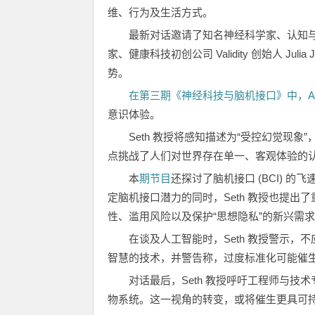
维、行为及生活方式。
最新对话邀请了知名神经科学家、认知与计
家、健康科技初创公司 Validity 创始人 Ju
势。
在第三期《神经科技与脑机接口》中，Anil 
意识体验。
Seth 教授将感知描述为“受控幻觉现
点挑战了人们对世界存在单一、客观体验的
本
期节目
还探讨了脑机接口 (BCI) 
定脑机接口潜力的同时，Seth 教授也提
性、滥用风险以及保护“思想隐私”的新兴需
在谈及人工智能时，Seth 教授警示
智慧的技术，并警告称，过度标准化可能催生
对话最后，Seth 教授呼吁工程师与
物系统。这一视角的转变，或将催生更具可