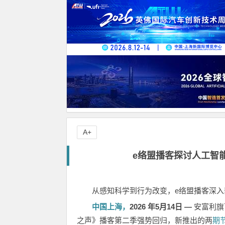
A+
e络盟播客探讨人工智
从感知科学到行为改变，e络盟播客深
中国上海，
2026
年
5
月
14
日
—
安富利旗
之声》播客第二季强势回归，新推出的两
期