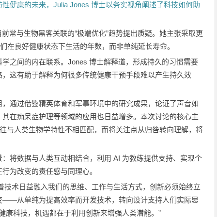
康的未来，Julia Jones 博士以务实视角阐述了科技如何助
对当前常与生物黑客关联的“极端优化”趋势提出质疑。她主张采取更
人们在良好健康状态下生活的年数，而非单纯延长寿命。
学之间的内在联系。Jones 博士解释道，形成持久的习惯需要
路，这有助于解释为何很多传统健康干预手段难以产生持久效
用，通过借鉴精英体育和军事环境中的研究成果，论证了声音如
，其在痴呆症护理等领域的应用也日益增多。本次讨论的核心主
环境往往与人类生物学特性不相匹配，而将关注点从归咎转向理解，将
：将数据与人类互动相结合，利用 AI 为教练提供支持、实现个
正行为改变的责任感与同理心。
着技术日益融入我们的思维、工作与生活方式，创新必须始终立
变——从单纯为提高效率而开发技术，转向设计支持人们实际思
是健康科技，机遇都在于利用创新来增强人类潜能。”