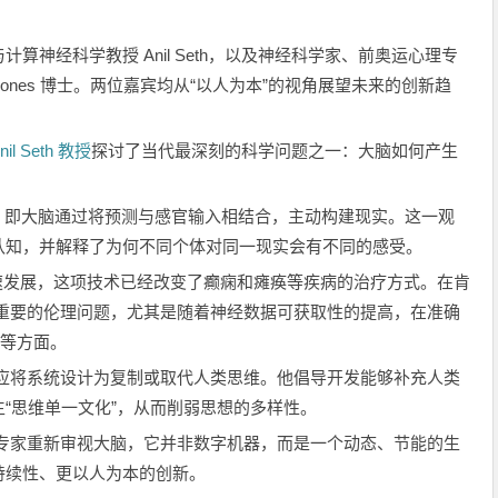
算神经科学教授 Anil Seth，以及神经科学家、前奥运心理专
lia Jones 博士。两位嘉宾均从“以人为本”的视角展望未来的创新趋
Seth 教授
探讨了当代最深刻的科学问题之一：大脑如何产生
象”，即大脑通过将预测与感官输入相结合，主动构建现实。这一观
认知，并解释了为何不同个体对同一现实会有不同的感受。
的飞速发展，这项技术已经改变了癫痫和瘫痪等疾病的治疗方式。在肯
出了重要的伦理问题，尤其是随着神经数据可获取性的提高，在准确
求等方面。
，不应将系统设计为复制或取代人类思维。他倡导开发能够补充人类
“思维单一文化”，从而削弱思想的多样性。
技术专家重新审视大脑，它并非数字机器，而是一个动态、节能的生
持续性、更以人为本的创新。