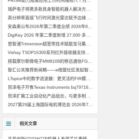
PRISM助力成像应用上市时间缩短六个月，实战指南一文解读
202
瑞萨电子将携多款具身智能机器人解决方案，首次亮相2026中国具身智能机器人产业大会
高分辨率直接飞行时间激光雷达赋予边缘 AI 空间感知能力
2026年8
安森美公布2026年第二季度业绩
2026年8月6日
DigiKey 2026 年第二季度新增 27,000 多种现货零件和 104 家供应商
恩智浦Trimension超宽带技术赋能宝马集团Digital Key Plus及生命体存在检测功能
Vishay TSOP15300系列红外接收器支持所有主流遥控代码
2026年
搭载摩尔斯微电子MM8108的移远通信FGH200M Wi-Fi HaLow模组 现已通过四项国际认证 可投入量产
智汇公关推荐新闻稿——e络盟社区发起智能家居与医疗设计挑战赛
LTspice中的数字滤波器：更灵活的FIR模型
2026年8月3日
贸泽电子开售Texas Instruments bq79716b-Q1汽车级16节电池监测器，可精确估算电动汽车续航里程
贸泽扩展工业自动化产品组合，与更多制造商合作以支持新一代系统
2027第29届上海国际电机博览会
2026年7月30日
相关文章
兆易创新GD32H77R机器人专用芯片重磅亮相，精准赋能伺服驱动与关节控制