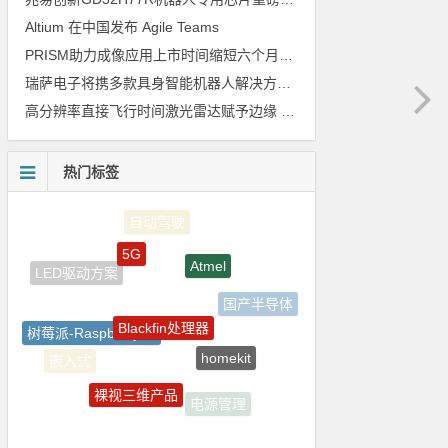
Altium 在中国发布 Agile Teams
PRISM助力成像应用上市时间缩短六个月，实战指南一文解读
瑞萨电子将携多款具身智能机器人解决方案，首次亮相2026中国具身智能机器人产业大会
高分辨率直接飞行时间激光雷达赋予边缘 AI 空间感知能力
热门标签
5G
Atmel
Blackfin处理器
国产半导体
树莓派-Raspberry Pi
homekit
嵌入式
裸视三维产品
电源管理
国产芯片