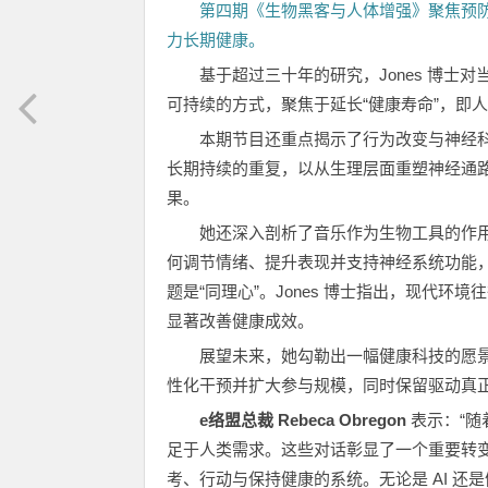
第四期《生物黑客与人体增强》聚焦预防性健
力长期健康。
基于超过三十年的研究，Jones 博士
可持续的方式，聚焦于延长“健康寿命”，即
本期节目还重点揭示了行为改变与神经科
长期持续的重复，以从生理层面重塑神经通
果。
她还深入剖析了音乐作为生物工具的作
何调节情绪、提升表现并支持神经系统功能
题是“同理心”。Jones 博士指出，现代
显著改善健康成效。
展望未来，她勾勒出一幅健康科技的愿景
性化干预并扩大参与规模，同时保留驱动真
e
络盟总裁
Rebeca Obregon
表示：“随
足于人类需求。这些对话彰显了一个重要转
考、行动与保持健康的系统。无论是 AI 还