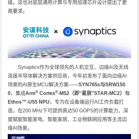
级。这也对底层通用计算与专用加速芯片设计提出了更
高要求。
Synaptics作为全球领先的人机交互、边缘AI及无线
连接半导体解决方案供应商，今年初发布了面向边缘AI
场景的AI原生MCU解决方案——
SYN765x
与
SRW150
®
®
0
，集成
Arm
Cortex
-M52
（即“星辰”
STAR-MC2
）与
Ethos
™
-U55 NPU
，专为在设备端运行AI工作负载打
造，在200 MHz下可提供高达50 GOPS的计算能力，深
度赋能智能家电、智能家居、工业物联网应用等主流边
缘AI场景。