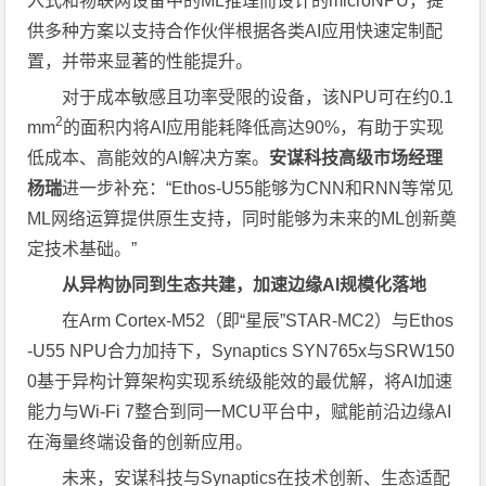
入式和物联网设备中的ML推理而设计的microNPU，提
供多种方案以支持合作伙伴根据各类AI应用快速定制配
置，并带来显著的性能提升。
对于成本敏感且功率受限的设备，该NPU可在约0.1
2
mm
的面积内将AI应用能耗降低高达90%，有助于实现
低成本、高能效的AI解决方案。
安谋科技高级市场经理
杨瑞
进一步补充：“Ethos-U55能够为CNN和RNN等常见
ML网络运算提供原生支持，同时能够为未来的ML创新奠
定技术基础。”
从异构协同到生态共建，加速边缘
AI
规模化落地
在Arm Cortex-M52（即“星辰”STAR-MC2）与Ethos
-U55 NPU合力加持下，Synaptics SYN765x与SRW150
0基于异构计算架构实现系统级能效的最优解，将AI加速
能力与Wi-Fi 7整合到同一MCU平台中，赋能前沿边缘AI
在海量终端设备的创新应用。
未来，安谋科技与Synaptics在技术创新、生态适配