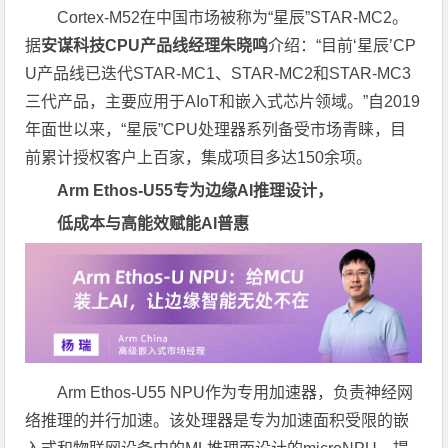
Cortex-M52在中国市场被称为“星辰”STAR-MC2。
据
安谋科技
CPU
产品线经理朱晓鸣
介绍：“目前‘星辰’CP
U产品线已迭代STAR-MC1、STAR-MC2和STAR-MC3
三代产品，主要应用于AIoT和嵌入式芯片领域。”自2019
年面世以来，“星辰”CPU处理器系列备受市场青睐，目
前累计授权客户上百家，集成项目多达150余项。
Arm Ethos-U55
专为边缘
AI
推理设计，
低成本与高能效赋能
AI
普惠
Arm Ethos-U55 NPU作为专用加速器，负责神经网
络推理的并行加速。该处理器是专为加速面积受限的嵌