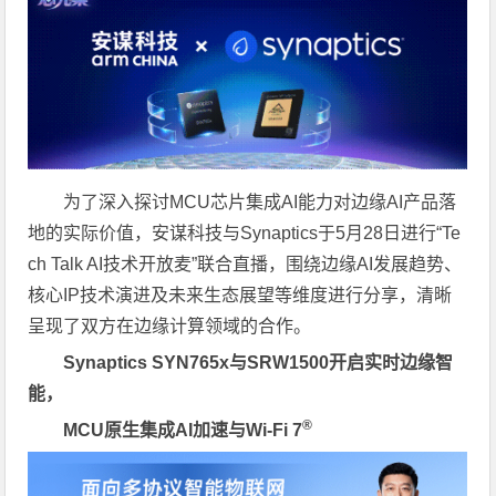
为了深入探讨MCU芯片集成AI能力对边缘AI产品落
地的实际价值，安谋科技与Synaptics于5月28日进行“Te
ch Talk AI技术开放麦”联合直播，围绕边缘AI发展趋势、
核心IP技术演进及未来生态展望等维度进行分享，清晰
呈现了双方在边缘计算领域的合作。
Synaptics SYN765x
与
SRW1500
开启实时边缘智
能，
®
MCU
原生集成
AI
加速与
Wi-Fi 7