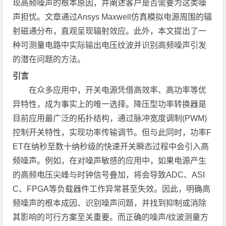
现高频噪声的根本原因，并阐述客户是否需要为这类噪
声担忧。文章通过Ansys Maxwell仿真模拟电源周围的辐
射磁通分布，直观呈现辐射效应。此外，本文提出了一
种可测量电路中实际输出电压纹波并识别高频噪声引发
的潜在问题的方法。
引言
在众多应用中，开关电源凭借高效率、高功率等优
异特性，成为事实上的唯一选择。降压型功率转换器是
目前应用最广泛的拓扑结构，通过脉冲宽度调制(PWM)
控制开关特性，实现功率传输调节。但与此同时，功率F
ET在纳秒至数十纳秒级的快速开关瞬态过程中会引入高
频噪声。例如，在对噪声敏感的应用中，如果电源产生
的高频电压尖峰与时钟信号叠加，将会导致ADC、ASI
C、FPGA等负载器件工作异常甚至失效。因此，明确高
频噪声的根本成因、识别噪声问题，并找到抑制或消除
其影响的可行方案至关重要。而正确的噪声/纹波测量方