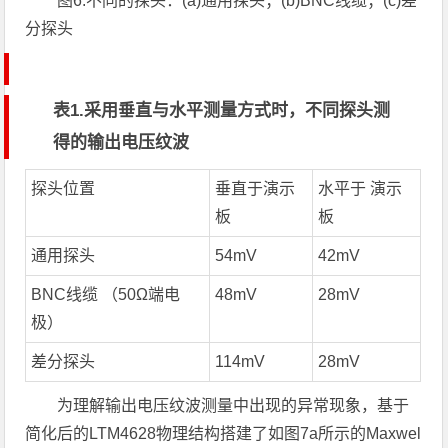
图
6.
不同的探头：
(a)
通用探头；
(b)BNC
线缆；
(c)
差
分探头
表1.采用垂直与水平测量方式时，不同探头测
得的输出电压纹波
探头位置
垂直于演示
水平于 演示
板
板
通用探头
54mV
42mV
BNC线缆 （50Ω端电
48mV
28mV
极）
差分探头
114mV
28mV
为理解输出电压纹波测量中出现的异常现象，基于
简化后的LTM4628物理结构搭建了如图7a所示的Maxwel