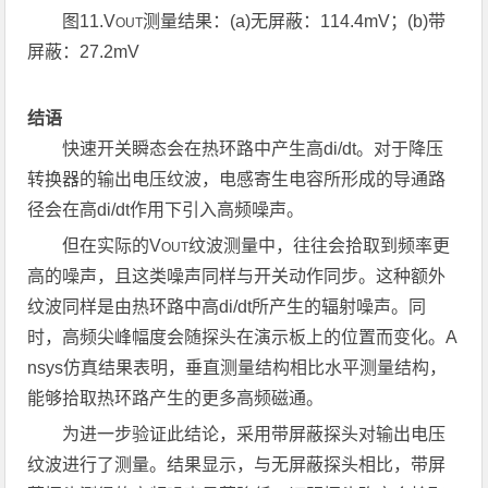
图
11.V
测量结果：
(a)
无屏蔽：
114.4mV
；
(b)
带
OUT
屏蔽：
27.2mV
结语
快速开关瞬态会在热环路中产生高di/dt。对于降压
转换器的输出电压纹波，电感寄生电容所形成的导通路
径会在高di/dt作用下引入高频噪声。
但在实际的V
纹波测量中，往往会拾取到频率更
OUT
高的噪声，且这类噪声同样与开关动作同步。这种额外
纹波同样是由热环路中高di/dt所产生的辐射噪声。同
时，高频尖峰幅度会随探头在演示板上的位置而变化。A
nsys仿真结果表明，垂直测量结构相比水平测量结构，
能够拾取热环路产生的更多高频磁通。
为进一步验证此结论，采用带屏蔽探头对输出电压
纹波进行了测量。结果显示，与无屏蔽探头相比，带屏