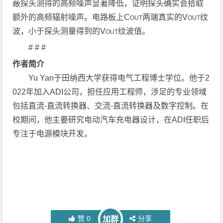
蔽探头测得的高频噪声显著降低，证明探头确实会拾取
额外的高频辐射噪声。电路板上C
两端真实的V
纹
OUT
OUT
波，小于探头测量得到的V
纹波值。
OUT
# # #
作者简介
Yu Yan于田纳西大学获得电气工程博士学位。他于2
022年加入ADI公司，担任应用工程师，涉足的专业领域
包括直流-直流转换器、交流-直流转换器及数字控制。在
校期间，他主要研究电动汽车充电器设计，在ADI任职后
专注于电源模块开发。
赞
0
分享
加群