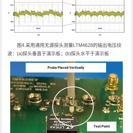
图
4.
采用通用无源探头测量
LTM4628
的输出电压纹
波：
(a)
探头垂直于演示板；
(b)
探头水平于演示板