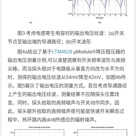
图
3.
考虑电感寄生电容时的输出电压纹波：
(a)
开关
节点至输出端的导通路径；
(b)
开关波形
图4a给出了基于
LTM4628
µModule®降压稳压器的
输出电压测量示例,可以清楚观察到开关频率波形与高频
尖峰。而当探头相对于电路板从垂直方向改为水平方向
时，测得的输出电压纹波从54mV降至42mV，如图4b所
示。图5展示了输出电压的测量方式。若仅考虑导通路径
上产生的输出电压纹波，测量结果不应随探头位置改
变。同时，探头拾取的高频噪声与开关动作同步。因
此，探头额外拾取的高频噪声很可能是快速开关瞬态过
程中，热环路内高di/dt所感应的辐射噪声。