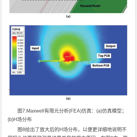
图
7.Maxwell
有限元分析
(FEA)
仿真：
(a)
仿真模型；
(b)H
场分布
图8给出了放大后的H场分布，以便更详细地说明不