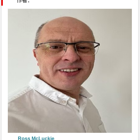
作者：
Ross McLuckie