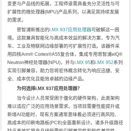
变更与产品线的拓展，工程师亟需具备充分灵活性与可
扩展性的微处理器(MPU)产品系列，以满足其持续发展
的需求。
恩智浦新推出的
i.MX 937应用处理器
可破解这一困
境。这款兼具智能化与高成本效益的解决方案，专为汽
车、工业及物联网边缘部署的可扩展性打造。该器件采
用四核Arm® Cortex®A55复合体，集成专用恩智浦eIQ®
Neutron神经处理器(NPU)，并与
i.MX 95
和
i.MX 952
系列
实现引脚兼容，助力您将宏伟概念转化为响应迅捷、安
全、成本优化且能效卓越的边缘产品。
为何选择i.MX 937应用处理器？
当今设计人员常受困于僵化的硬件架构，此类架构
难以适应广泛的应用场景需求。当项目需要性能提升或
新增AI功能时，现有方案通常意味着必须进行高风险、
高成本的印刷电路板(PCB)全面重新设计。诸多升级路径
缺乏高效扩展产品线所需的引脚兼容性和软件兼容性。