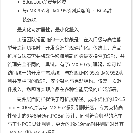
EdgeLock®安全区域
与i.MX 952和i.MX 95系列兼容的FCBGA封
装选项
最大化可扩展性，最小化投入
工程团队常面临的一大挑战是：在入门级与高性能
型号之间切换时，开发资源呈现碎片化。传统上，产品
扩展意味着需要将软件移植到新的板级支持包(BSP)，并
管理完全不同的工具链。有了i.MX 937处理器，您可以
访问统一的开发生态系统，与旗舰i.MX 95及i.MX 952系
列共享相同的BSP、安全架构与启动结构。仅需一次软
件投入，您即可实现产品在多种性能层级的广泛部署。
硬件层面同样提供了可扩展路径。成本优化的15x15
mm FCBGA封装与i.MX 952系列引脚兼容，专为支持高
性价比的6至8层通孔PCB而设计，同时符合典型的汽车
与工业PCB设计规则。更大的19x19mm封装则同时兼容
i.MX 952和i.MX 95系列。