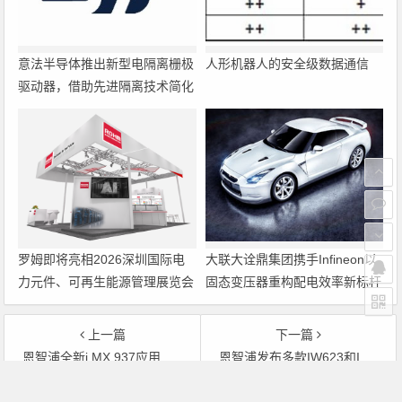
意法半导体推出新型电隔离栅极
人形机器人的安全级数据通信
驱动器，借助先进隔离技术简化
电源设计
罗姆即将亮相2026深圳国际电
大联大诠鼎集团携手Infineon以
力元件、可再生能源管理展览会
固态变压器重构配电效率新标杆
暨研讨会
上一篇
下一篇
恩智浦全新i.MX 937应用处理器助力拓展设计愿景
恩智浦发布多款IW623和IW693无线模块，加速解锁Wi-Fi 6E强大能力
文章导航