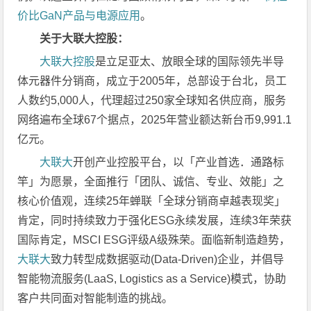
价比GaN产品与电源应用
。
关于大联大控股：
大联大控股
是立足亚太、放眼全球的国际领先半导
体元器件分销商，成立于2005年，总部设于台北，员工
人数约5,000人，代理超过250家全球知名供应商，服务
网络遍布全球67个据点，2025年营业额达新台币9,991.1
亿元。
大联大
开创产业控股平台，以「产业首选．通路标
竿」为愿景，全面推行「团队、诚信、专业、效能」之
核心价值观，连续25年蝉联「全球分销商卓越表现奖」
肯定，同时持续致力于强化ESG永续发展，连续3年荣获
国际肯定，MSCI ESG评级A级殊荣。面临新制造趋势，
大联大
致力转型成数据驱动(Data-Driven)企业，并倡导
智能物流服务(LaaS, Logistics as a Service)模式，协助
客户共同面对智能制造的挑战。