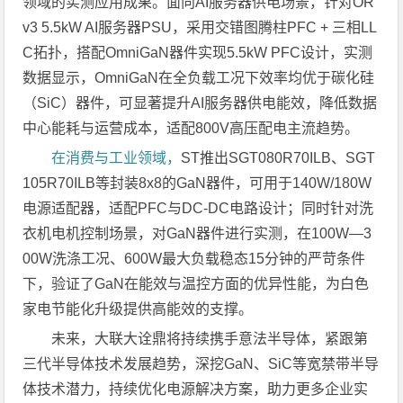
领域的实测应用成果。面向AI服务器供电场景，针对OR
v3 5.5kW AI服务器PSU，采用交错图腾柱PFC + 三相LL
C拓扑，搭配OmniGaN器件实现5.5kW PFC设计，实测
数据显示，OmniGaN在全负载工况下效率均优于碳化硅
（SiC）器件，可显著提升AI服务器供电能效，降低数据
中心能耗与运营成本，适配800V高压配电主流趋势。
在消费与工业领域，
ST推出SGT080R70ILB、SGT
105R70ILB等封装8x8的GaN器件，可用于140W/180W
电源适配器，适配PFC与DC-DC电路设计；同时针对洗
衣机电机控制场景，对GaN器件进行实测，在100W—3
00W洗涤工况、600W最大负载稳态15分钟的严苛条件
下，验证了GaN在能效与温控方面的优异性能，为白色
家电节能化升级提供高能效的支撑。
未来，大联大诠鼎将持续携手意法半导体，紧跟第
三代半导体技术发展趋势，深挖GaN、SiC等宽禁带半导
体技术潜力，持续优化电源解决方案，助力更多企业实