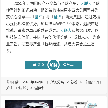
2025年，为因应产业变革与全球竞争，
大联大
全球
转型计划正式启动，组织架构将由原本四大集团整并为
双核心引擎──「
世平
」与「
诠鼎
」两大集团。通过双核
心强化规模化优势，加速推动WPG 2.0策略，迎战市场
挑战，追求更卓越的营运成果。
大联大
从善念出发、以
科技建立信任，并以「共创伙伴价值 ‧ 成就未来」为企
业宗旨，期望与产业「拉邦结派」共建大竞合之生态
系。
赞
0
分享
加群
发布日期：2026年06月01日 所属分类：
AI芯域
人工智能
今日
关注
工业控制
新品推荐