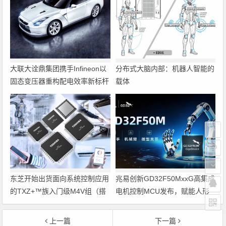
大联大诠鼎集团携手Infineon以
分布式大脑内部：机器人智能的
固态变压器重构配电效率新标杆
载体
东芝开始出货面向系统控制应用
兆易创新GD32F50MxxG高集成
的TXZ+™族入门级M4V组（搭
电机控制MCU发布，赋能人形
载Arm Cortex‑M4内核的标准微
机器人关节驱动革新
控制器）工程样品
上一篇
下一篇