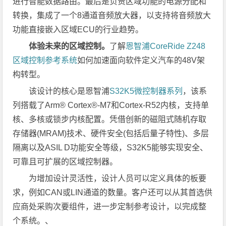
进行智能数据路由。最后是负责区域功能的电源分配和
转换，集成了一个8通道音频放大器，以支持将音频放大
功能直接嵌入区域ECU的行业趋势。
体验未来的区域控制。
了解
恩智浦
CoreRide Z248
区域控制参考系统
如何加速面向软件定义汽车的
48V
架
构转型。
该设计的核心是恩智浦
S32K5微控制器系列
，该系
列搭载了Arm® Cortex®-M7和Cortex-R52内核，支持单
核、多核或锁步内核配置。凭借创新的磁阻式随机存取
存储器(MRAM)技术、硬件安全(包括后量子特性)、多层
隔离以及ASIL D功能安全等级，S32K5能够实现安全、
可靠且可扩展的区域控制器。
为增加设计灵活性，设计人员可以定义具体的板要
求，例如CAN或LIN通道的数量。客户还可以从其首选供
应商处采购次要组件，进一步定制参考设计，以完成整
个系统。、