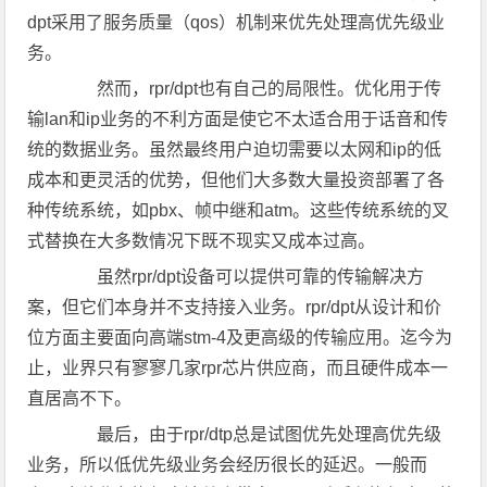
dpt采用了服务质量（qos）机制来优先处理高优先级业
务。
然而，rpr/dpt也有自己的局限性。优化用于传
输lan和ip业务的不利方面是使它不太适合用于话音和传
统的数据业务。虽然最终用户迫切需要以太网和ip的低
成本和更灵活的优势，但他们大多数大量投资部署了各
种传统系统，如pbx、帧中继和atm。这些传统系统的叉
式替换在大多数情况下既不现实又成本过高。
虽然rpr/dpt设备可以提供可靠的传输解决方
案，但它们本身并不支持接入业务。rpr/dpt从设计和价
位方面主要面向高端stm-4及更高级的传输应用。迄今为
止，业界只有寥寥几家rpr芯片供应商，而且硬件成本一
直居高不下。
最后，由于rpr/dtp总是试图优先处理高优先级
业务，所以低优先级业务会经历很长的延迟。一般而