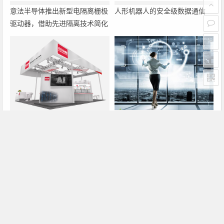
意法半导体推出新型电隔离栅极
人形机器人的安全级数据通信
驱动器，借助先进隔离技术简化
电源设计
罗姆即将亮相2026深圳国际电
大联大诠鼎集团携手Infineon以
力元件、可再生能源管理展览会
固态变压器重构配电效率新标杆
暨研讨会
上一篇
下一篇
TI65纳米半导体制造工艺技术应用
电子封装技术的新进展
文章导航
Copyright © 2026 电子通 版权所有. 备案号：
京ICP备
17050710号-3