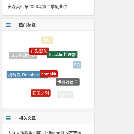
安森美公布2026年第二季度业绩
热门标签
自动驾驶
Blackfin处理器
LED驱动方案
5G
homekit
树莓派-Raspberry Pi
传感器信号
国产半导体
强国之列
电路图
ZigBee
相关文章
大联大诠鼎集团携手Infineon以固态变压器重构配电效率新标杆