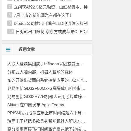
7
立创获A轮2.5亿元融资，由红杉资本、钟鼎资本联合完成
8
7月上市的新能源汽车都在这了！
9
Diodes公司推出自适应LED电流纹波抑制器
10
日对韩出口限制 京东方或成苹果OLED面板供应商
近期文章
大联大诠鼎集团携手Infineon以固态变压器重构配电效率新标杆
分布式大脑内部：机器人智能的载体
东芝开始出货面向系统控制应用的TXZ+™族入门级M4V组（搭载Arm Cortex‑M4内核的标准微控制器）工程样品
兆易创新GD32F50MxxG高集成电机控制MCU发布，赋能人形机器人关节驱动革新
兆易创新GD32H77R机器人专用芯片重磅亮相，精准赋能伺服驱动与关节控制
Altium 在中国发布 Agile Teams
PRISM助力成像应用上市时间缩短六个月，实战指南一文解读
瑞萨电子将携多款具身智能机器人解决方案，首次亮相2026中国具身智能机器人产业大会
高分辨率直接飞行时间激光雷达赋予边缘 AI 空间感知能力