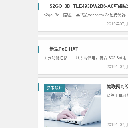
S2GO_3D_TLE493DW2B6-A0
参
s2go_3d_ 描述： 英飞凌xensivtm 3d磁传感器 ..
考
设
2019年07
计
新型PoE HAT
参
主要功能包括： · 以太网供电，符合 802.3af 标准 ·
考
设
2019年07
计
物联网可
参考设计
这些工具可
2019年07