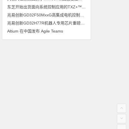
东芝开始出货面向系统控制应用的TXZ+™族入门级M4V组（搭载Arm Cortex‑M4内核的标准微控制器）工程样品
兆易创新GD32F50MxxG高集成电机控制MCU发布，赋能人形机器人关节驱动革新
兆易创新GD32H77R机器人专用芯片重磅亮相，精准赋能伺服驱动与关节控制
Altium 在中国发布 Agile Teams