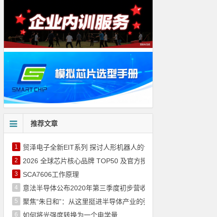
推荐文章
1
贸泽电子全新EIT系列 探讨人形机器人的设计核心要点
2
2026 全球芯片核心品牌 TOP50 及官方授权代理商（通过官网整
3
SCA7606工作原理
4
意法半导体公布2020年第三季度初步营收 和2020年第三季度
5
聚焦“朱日和”：从这里挺进半导体产业的强国之列
6
如何将光强度转换为一个电学量