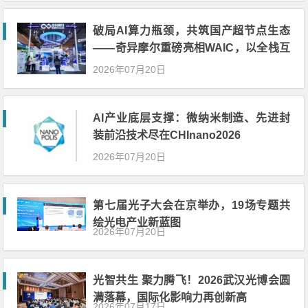
破局AI算力瓶颈，共筑国产超节点生态
——奇异摩尔重磅亮相WAIC，以全栈互
联方案引领系统级协同新时代
2026年07月20日
AI产业底层支撑：微纳米制造、先进封
装前沿技术尽在CHInano2026
2026年07月20日
第七届光子大会在京举办，19场专题共
绘光电产业新蓝图
2026年07月20日
光智共生 聚力腾飞！2026武汉光博会圆
满落幕，国际化影响力再创新高
2026年07月17日