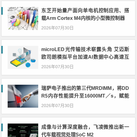
东芝开始量产面向单电机控制应用、搭
载Arm Cortex M4内核的小型微控制器
2026年07月30日
microLED光传输技术崭露头角 艾迈斯
欧司朗模拟平台加速AI数据中心高速互
连设计
2026年07月30日
瑞萨电子推出的第三代MRDIMM，将DD
R5内存性能提升至16000MT／s，赋能
下一代AI与HPC应用
2026年07月30日
成像与计算深度融合，飞凌微推出新一
代车载视觉处理SoC M2