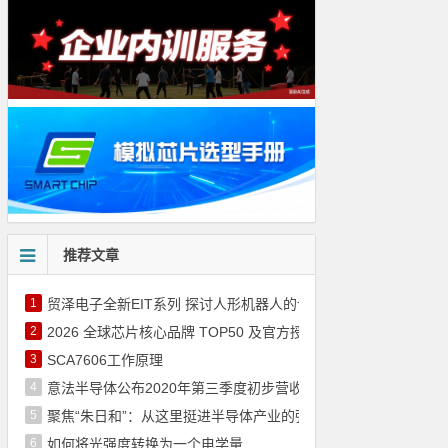
推荐文章
1
贸泽电子全新EIT系列 探讨人形机器人的设计核心要点
2
2026 全球芯片核心品牌 TOP50 及官方授权代理商（通过官网整
3
SCA7606工作原理
4
意法半导体公布2020年第三季度初步营收 和2020年第三季度
5
聚焦“朱日和”：从这里挺进半导体产业的强国之列
6
如何将光强度转换为一个电学量