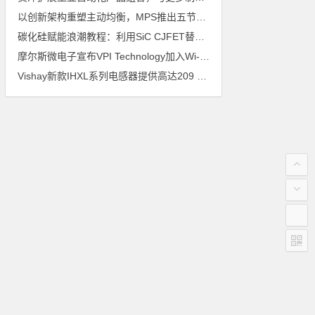
以创新架构重塑主动均衡，MPS推出五节电池主动均衡器MP2645A
碳化硅赋能浪潮教程：利用SiC CJFET替代超结MOSFET
摩尔斯微电子宣布VPI Technology加入Wi-Fi HaLow设计合作伙伴计划
Vishay新款IHXL系列电感器提供高达209 A的额定电流，铁芯损耗降低20%