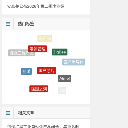
安森美公布2026年第二季度业绩
热门标签
电源管理
ZigBee
裸视三维产品
国产半导体
国产芯片
测试
Atmel
LED驱动方案
强国之列
5G
自动驾驶
相关文章
贸泽扩展工业自动化产品组合，与更多制造商合作以支持新一代系统