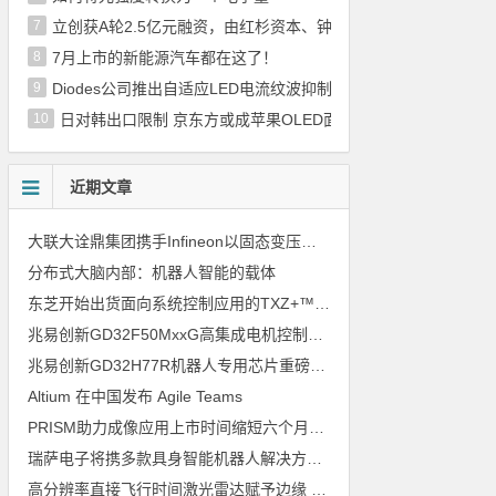
7
立创获A轮2.5亿元融资，由红杉资本、钟鼎资本联合完成
8
7月上市的新能源汽车都在这了！
9
Diodes公司推出自适应LED电流纹波抑制器
10
日对韩出口限制 京东方或成苹果OLED面板供应商
近期文章
大联大诠鼎集团携手Infineon以固态变压器重构配电效率新标杆
分布式大脑内部：机器人智能的载体
东芝开始出货面向系统控制应用的TXZ+™族入门级M4V组（搭载Arm Cortex‑M4内核的标准微控制器）工程样品
兆易创新GD32F50MxxG高集成电机控制MCU发布，赋能人形机器人关节驱动革新
兆易创新GD32H77R机器人专用芯片重磅亮相，精准赋能伺服驱动与关节控制
Altium 在中国发布 Agile Teams
PRISM助力成像应用上市时间缩短六个月，实战指南一文解读
瑞萨电子将携多款具身智能机器人解决方案，首次亮相2026中国具身智能机器人产业大会
高分辨率直接飞行时间激光雷达赋予边缘 AI 空间感知能力