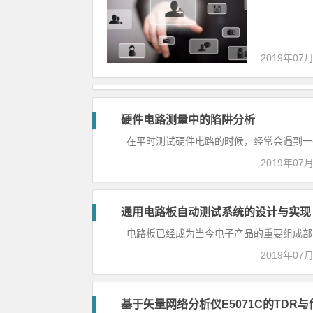
2019年07
硬件电路测量中的陷阱分析
工
在平时测试硬件电路的时候，经常会遇到一些容
业
控
2019年07
制
通用电路板自动测试系统的设计与实现
工
电路板已经成为当今电子产品的重要组成部分，
业
控
2019年07
制
基于矢量网络分析仪E5071C的TDR
工