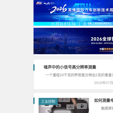
噪声中的小信号高分辨率测量
工
一个量程10千克的秤若能分辨出1克的重量变化
业
控
2019年07
制
如何测量
工业控制
触摸屏控制