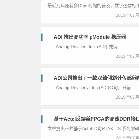
最近几年随着多Gbps传输的普及，数字通信标准
业
控
2019年07
制
ADI 推出高功率 µModule 稳压器
医
Analog Devices, Inc. (ADI) 凭借 ...
疗
电
2019年07
子
ADI公司推出了一款双轴倾斜计传感器
工
Analog Devices， Inc.(ADI)公司，日前...
业
控
2019年07
制
基于Actel反熔丝FPGA的高速DDR接
工
文章提出一种基于Actel 公司RTAX – S 系列耐辐
业
控
2019年07