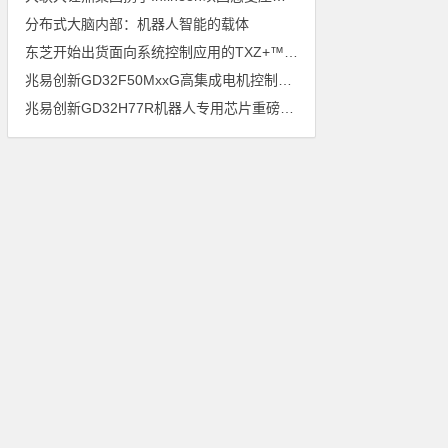
分布式大脑内部：机器人智能的载体
东芝开始出货面向系统控制应用的TXZ+™族入门级M4V组（搭载Arm Cortex‑M4内核的标准微控制器）工程样品
兆易创新GD32F50MxxG高集成电机控制MCU发布，赋能人形机器人关节驱动革新
兆易创新GD32H77R机器人专用芯片重磅亮相，精准赋能伺服驱动与关节控制