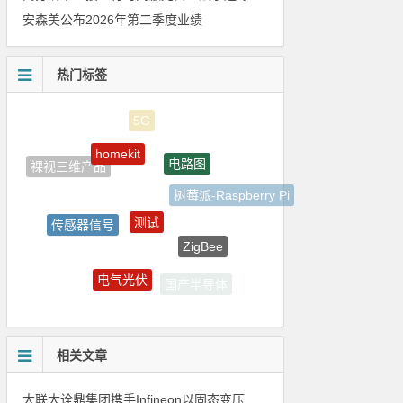
安森美公布2026年第二季度业绩
热门标签
homekit
电路图
裸视三维产品
树莓派-Raspberry Pi
测试
传感器信号
ZigBee
Atmel
电气光伏
国产半导体
电源管理
相关文章
大联大诠鼎集团携手Infineon以固态变压器重构配电效率新标杆