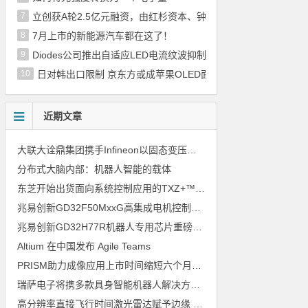
7
立创获A轮2.5亿元融资，由红杉资本、钟鼎资本联合完成
8
7月上市的新能源汽车都在这了！
9
Diodes公司推出自适应LED电流纹波抑制器
10
日对韩出口限制 京东方或成苹果OLED面板供应商
近期文章
大联大诠鼎集团携手Infineon以固态变压器重构配电效率新标杆
分布式大脑内部：机器人智能的载体
东芝开始出货面向系统控制应用的TXZ+™族入门级M4V组（搭载Arm Cortex‑M4内核的标准微控制器）工程样品
兆易创新GD32F50MxxG高集成电机控制MCU发布，赋能人形机器人关节驱动革新
兆易创新GD32H77R机器人专用芯片重磅亮相，精准赋能伺服驱动与关节控制
Altium 在中国发布 Agile Teams
PRISM助力成像应用上市时间缩短六个月，实战指南一文解读
瑞萨电子将携多款具身智能机器人解决方案，首次亮相2026中国具身智能机器人产业大会
高分辨率直接飞行时间激光雷达赋予边缘 AI 空间感知能力