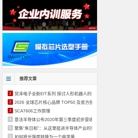
推荐文章
1
贸泽电子全新EIT系列 探讨人形机器人的设计核心要点
2
2026 全球芯片核心品牌 TOP50 及官方授权代理商（通过官网整
3
SCA7606工作原理
4
意法半导体公布2020年第三季度初步营收 和2020年第三季度
5
聚焦“朱日和”：从这里挺进半导体产业的强国之列
6
如何将光强度转换为一个电学量