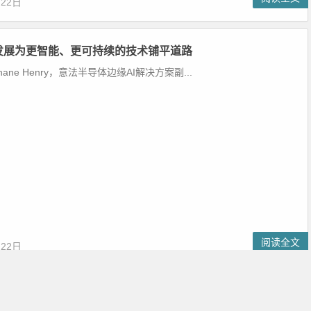
月22日
的发展为更智能、更可持续的技术铺平道路
hane Henry，意法半导体边缘AI解决方案副...
阅读全文
月22日
1
2
3
…
9