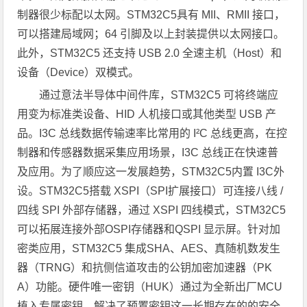
制器很少标配以太网。STM32C5具有 MII、RMII 接口，
可以搭建局域网；64 引脚及以上封装提供以太网接口。
此外，STM32C5 还支持 USB 2.0 全速主机（Host）和
设备（Device）双模式。
通过意法半导体中间件库，STM32C5 可将终端应
用变为标准类设备、HID 人机接口或其他类型 USB 产
品。I3C 总线数据传输速率比常用的 I²C 总线更高，在控
制器和传感器数据采集应用场景，I3C 总线正在快速普
及应用。为了顺应这一发展趋势，STM32C5内置 I3C外
设。STM32C5搭载 XSPI（SPI扩展接口）可连接八线 /
四线 SPI 外部存储器，通过 XSPI 四线模式，STM32C5
可以拓展连接外部OSPI存储器和QSPI 显示屏。针对加
密类应用，STM32C5 集成SHA、AES、真随机数发生
器（TRNG）和抗侧信道攻击的公钥加密加速器（PK
A）功能。硬件唯一密钥（HUK）通过为全新出厂MCU
植入专属密钥，解决了预置密钥这一长期存在的的安全