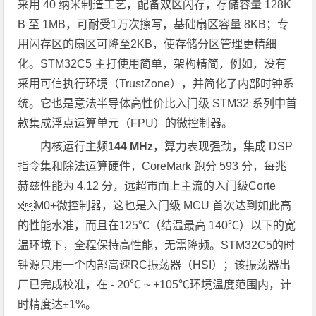
采用 40 纳米制造工艺，配备双区闪存，存储容量 128K
B 至 1MB，可耐受1万次擦写，基础扇区容量 8KB；专
用闪存区的扇区可降至2KB，使存储分区管理更精细
化。STM32C5 主打使用简单，架构精简，例如，没有
采用可信执行环境（TrustZone），并简化了内部时钟系
统。它也是意法半导体高性价比入门级 STM32 系列中首
款集成浮点运算单元（FPU）的微控制器。
内核运行主频
144 MHz
，算力表现强劲，集成 DSP
指令集和除法运算硬件，CoreMark 跑分 593 分，每兆
赫兹性能为 4.12 分，远超市面上主流的入门级Corte
xM0+微控制器，这也是入门级 MCU 首次达到如此高
的性能水准，而且在125℃（结温最高 140℃）以下的宽
温环境下，全程保持高性能，无需降频。STM32C5的时
钟源只用一个内部高速RC振荡器（HSI）；该振荡器出
厂已完成校准，在 - 20℃ ~ +105℃环境温度范围内，计
时精度达±1%。